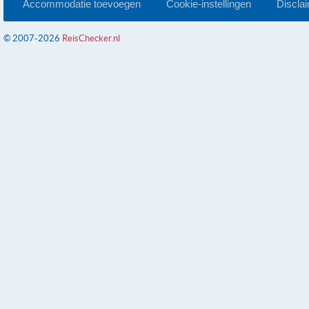
Accommodatie toevoegen
Cookie-instellingen
Discla
© 2007-2026
ReisChecker.nl