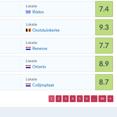
Lokatie
7.4
Ródos
Lokatie
9.3
Oostduinkerke
Lokatie
7.7
Renesse
Lokatie
8.9
Otterlo
Lokatie
8.7
Colijnsplaat
1
2
3
4
5
6
...
86
>