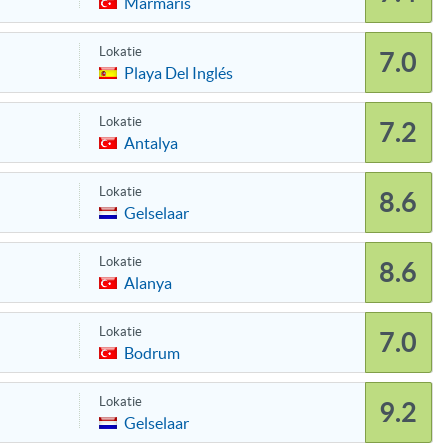
Marmaris
Lokatie
7.0
Playa Del Inglés
Lokatie
7.2
Antalya
Lokatie
8.6
Gelselaar
Lokatie
8.6
Alanya
Lokatie
7.0
Bodrum
Lokatie
9.2
Gelselaar