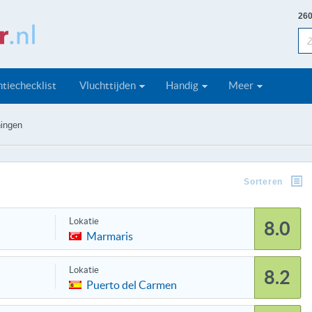
260
tiechecklist
Vluchttijden
Handig
Meer
ingen
Sorteren
Lokatie
8.0
Marmaris
Lokatie
8.2
Puerto del Carmen