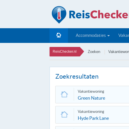
Accommodaties
Vakan
ReisChecker.nl
Zoeken
Vakantiewon
Zoekresultaten
Vakantiewoning
Green Nature
Vakantiewoning
Hyde Park Lane