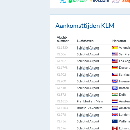
Aankomsttijden KLM
Vlucht-
nummer
Luchthaven
Herkomst
KL1530
Schiphol Airport
Valenci
KL606
Schiphol Airport
San Fra
KL602
Schiphol Airport
Los Ang
KL1798
Schiphol Airport
Düsseld
KL702
Schiphol Airport
Santiag
KL900
Schiphol Airport
Inverne
KL618
Schiphol Airport
Boston
KL872
Schiphol Airport
Delhi
KL1815
Frankfurt am Main
Amster
KL1703
Brussel Zaventem..
Amster
KL978
Schiphol Airport
Londen
KL736
Schiphol Airport
Willem
KL676
Schiphol Airport
Edmont