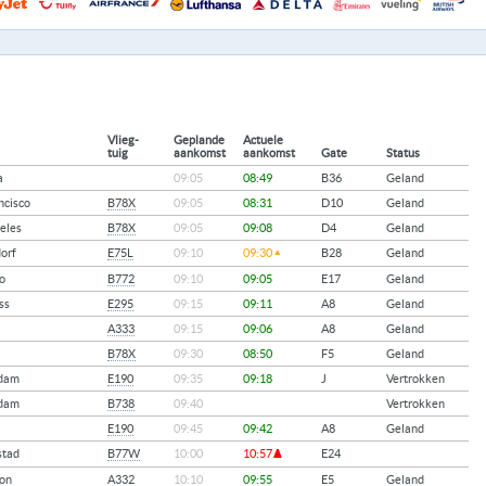
Vlieg-
Geplande
Actuele
tuig
aankomst
aankomst
Gate
Status
a
09:05
08:49
B36
Geland
ncisco
B78X
09:05
08:31
D10
Geland
eles
B78X
09:05
09:08
D4
Geland
orf
E75L
09:10
09:30
B28
Geland
o
B772
09:10
09:05
E17
Geland
ss
E295
09:15
09:11
A8
Geland
A333
09:15
09:06
A8
Geland
B78X
09:30
08:50
F5
Geland
dam
E190
09:35
09:18
J
Vertrokken
dam
B738
09:40
Vertrokken
E190
09:45
09:42
A8
Geland
stad
B77W
10:00
10:57
E24
on
A332
10:10
09:55
E5
Geland