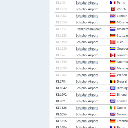
KL1404
Schiphol Airport
Parijs
KL1918
Schiphol Airport
Zürich
KL1002
Schiphol Airport
Londen
KL1850
Schiphol Airport
Münche
KL1817
Frankfurt am Main
Amster
KL1828
Schiphol Airport
Stuttga
KL1198
Schiphol Airport
Oslo
KL1230
Schiphol Airport
Götebo
KL696
Schiphol Airport
Toronto
KL1840
Schiphol Airport
Nuernb
KL1030
Schiphol Airport
Manche
KL1902
Schiphol Airport
Wenen
KL1704
Schiphol Airport
Brussel
KL1042
Schiphol Airport
Birmin
KL1292
Schiphol Airport
Billund
KL982
Schiphol Airport
Londen
KL1136
Schiphol Airport
Dublin
KL1056
Schiphol Airport
Norwic
KL1816
Schiphol Airport
Frankfu
KL1406
Schiphol Airport
Parijs