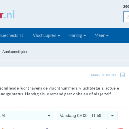
260
tiechecklist
Vluchttijden
Handig
Meer
Aankomsttijden
Maak je keuze
rschillende luchthavens de vluchtnummers, vluchtdetails, actuele
idige status. Handig als je iemand gaat ophalen of als je zelf
LM
Vandaag 09:00 - 11:59