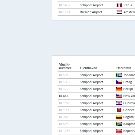
KL1402
Schiphol Airport
Parijs
KL1761
Bremen Airport
Amster
Vlucht-
nummer
Luchthaven
Herkomst
KL592
Schiphol Airport
Johann
KL1352
Schiphol Airport
Praag
KL1772
Schiphol Airport
Berlijn
KL644
Schiphol Airport
New Yo
KL1976
Schiphol Airport
Dubrov
KL1930
Schiphol Airport
Genève
KL741
Schiphol Airport
Bogota
KL598
Schiphol Airport
Kaapst
KL1268
Schiphol Airport
Kopenh