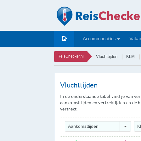
Accommodaties
Vakan
ReisChecker.nl
Vluchttijden
KLM
Vluchttijden
In de onderstaande tabel vind je van ve
aankomsttijden en vertrektijden en de hu
vertrekt.
Aankomsttijden
K