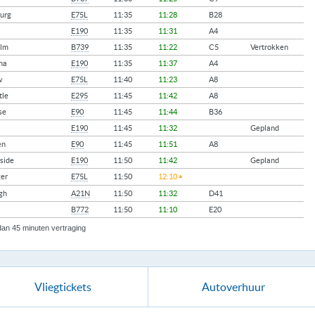
urg
E75L
11:35
11:28
B28
E190
11:35
11:31
A4
olm
B739
11:35
11:22
C5
Vertrokken
na
E190
11:35
11:37
A4
w
E75L
11:40
11:23
A8
tle
E295
11:45
11:42
A8
se
E90
11:45
11:44
B36
E190
11:45
11:32
Gepland
en
E90
11:45
11:51
A8
side
E190
11:50
11:42
Gepland
er
E75L
11:50
12:10
gh
A21N
11:50
11:32
D41
B772
11:50
11:10
E20
an 45 minuten vertraging
Vliegtickets
Autoverhuur