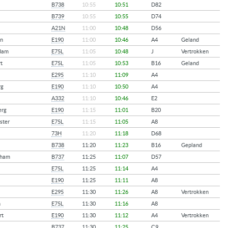
B738
10:55
10:51
D82
B739
10:55
10:55
D74
A21N
11:00
10:48
D56
n
E190
11:00
10:46
A4
Geland
dam
E75L
11:05
10:48
J
Vertrokken
rt
E75L
11:05
10:53
B16
Geland
E295
11:10
11:09
A4
rg
E190
11:10
10:50
A4
A332
11:10
10:46
E2
erg
E190
11:15
11:01
B20
ster
E75L
11:15
11:05
A8
73H
11:20
11:18
D68
B738
11:20
11:23
B16
Gepland
gham
B737
11:25
11:07
D57
E75L
11:25
11:14
A4
E190
11:25
11:11
A8
E295
11:30
11:26
A8
Vertrokken
h
E75L
11:30
11:16
A8
rt
E190
11:30
11:12
A4
Vertrokken
B737
11:30
11:25
C9