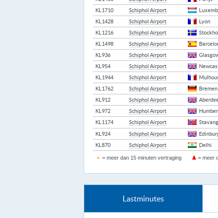
KL1710
Schiphol Airport
Luxemb
KL1428
Schiphol Airport
Lyon
KL1216
Schiphol Airport
Stockh
KL1498
Schiphol Airport
Barcelo
KL936
Schiphol Airport
Glasgo
KL954
Schiphol Airport
Newcas
KL1944
Schiphol Airport
Mulhou
KL1762
Schiphol Airport
Bremen
KL912
Schiphol Airport
Aberde
KL972
Schiphol Airport
Humber
KL1174
Schiphol Airport
Stavang
KL924
Schiphol Airport
Edinbur
KL870
Schiphol Airport
Delhi
= meer dan 15 minuten vertraging
= meer d
Lastminutes