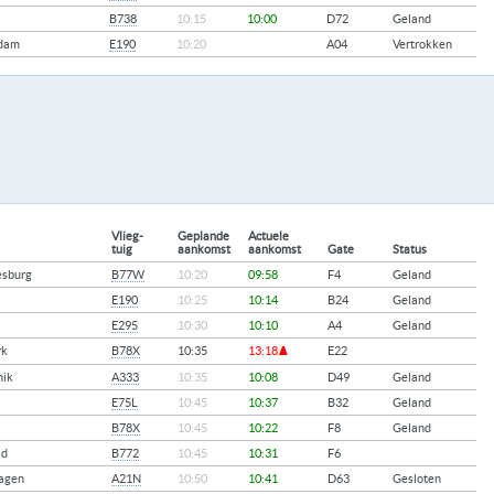
B738
10:15
10:00
D72
Geland
dam
E190
10:20
A04
Vertrokken
Vlieg-
Geplande
Actuele
tuig
aankomst
aankomst
Gate
Status
esburg
B77W
10:20
09:58
F4
Geland
E190
10:25
10:14
B24
Geland
E295
10:30
10:10
A4
Geland
rk
B78X
10:35
13:18
E22
nik
A333
10:35
10:08
D49
Geland
E75L
10:45
10:37
B32
Geland
B78X
10:45
10:22
F8
Geland
ad
B772
10:45
10:31
F6
agen
A21N
10:50
10:41
D63
Gesloten