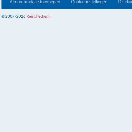
Accommodatie toevoegen
Cookie-instellingen
Discla
© 2007-2026
ReisChecker.nl