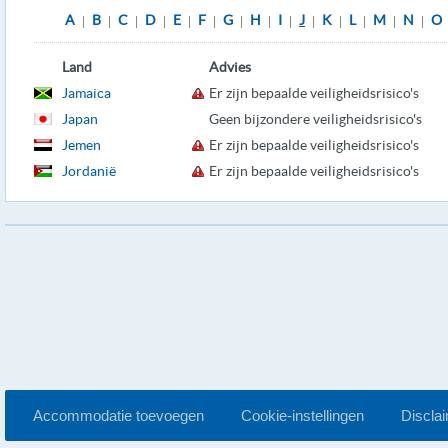
A
B
C
D
E
F
G
H
I
J
K
L
M
N
O
|
|
|
|
|
|
|
|
|
|
|
|
|
|
Land
Advies
Jamaica
Er zijn bepaalde veiligheidsrisico's
Japan
Geen bijzondere veiligheidsrisico's
Jemen
Er zijn bepaalde veiligheidsrisico's
Jordanië
Er zijn bepaalde veiligheidsrisico's
Accommodatie toevoegen
Cookie-instellingen
Discla