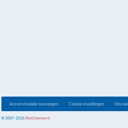
Accommodatie toevoegen
Cookie-instellingen
Discla
© 2007-2026
ReisChecker.nl