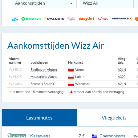
Aankomsttijden
Wizz Air
Aankomsttijden Wizz Air
Vlucht-
Vlieg-
nummer
Luchthaven
Herkomst
tuig
W64513
Eindhoven Airport
Varna
A21N
W64225
Maastricht-Aache..
Lublin
A320
W61383
Brussels South C..
Warschau
A21N
= meer dan 15 minuten vertraging
= meer dan 45 minuten vertraging
Lastminutes
Vliegtickets
Kassavetis
7.5
Chersonissos
w