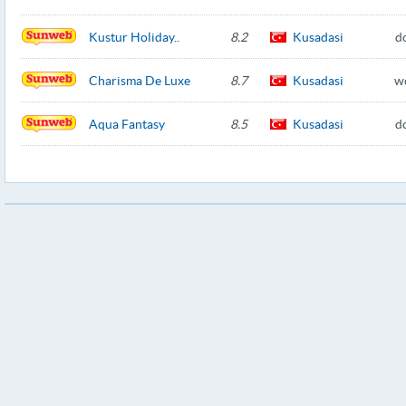
Kustur Holiday..
8.2
Kusadasi
d
Charisma De Luxe
8.7
Kusadasi
w
Aqua Fantasy
8.5
Kusadasi
d