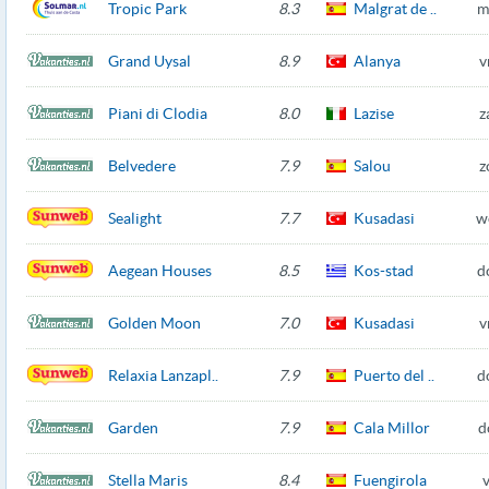
Tropic Park
8.3
Malgrat de ..
m
Grand Uysal
8.9
Alanya
v
Piani di Clodia
8.0
Lazise
z
Belvedere
7.9
Salou
z
Sealight
7.7
Kusadasi
w
Aegean Houses
8.5
Kos-stad
d
Golden Moon
7.0
Kusadasi
v
Relaxia Lanzapl..
7.9
Puerto del ..
d
Garden
7.9
Cala Millor
d
Stella Maris
8.4
Fuengirola