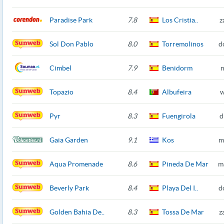
Paradise Park
7.8
Los Cristia..
z
Sol Don Pablo
8.0
Torremolinos
d
Cimbel
7.9
Benidorm
m
Topazio
8.4
Albufeira
w
Pyr
8.3
Fuengirola
d
Gaia Garden
9.1
Kos
m
Aqua Promenade
8.6
Pineda De Mar
m
Beverly Park
8.4
Playa Del I..
d
Golden Bahia De..
8.3
Tossa De Mar
z