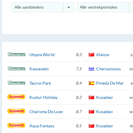
Alle aanbieders
Alle vertrekperiodes
Utopia World
8.3
Alanya
z
Kassavetis
7.5
Chersonissos
m
Taurus Park
8.4
Pineda De Mar
w
Kustur Holiday ..
8.2
Kusadasi
w
Charisma De Luxe
8.7
Kusadasi
w
Aqua Fantasy
8.5
Kusadasi
d