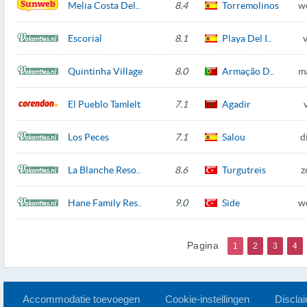
Melia Costa Del..
8.4
Torremolinos
w
Escorial
8.1
Playa Del I..
Quintinha Village
8.0
Armação D..
m
El Pueblo Tamlelt
7.1
Agadir
Los Peces
7.1
Salou
d
La Blanche Reso..
8.6
Turgutreis
z
Hane Family Res..
9.0
Side
w
Pagina
1
2
3
4
Accommodatie toevoegen
Cookie-instellingen
Discla