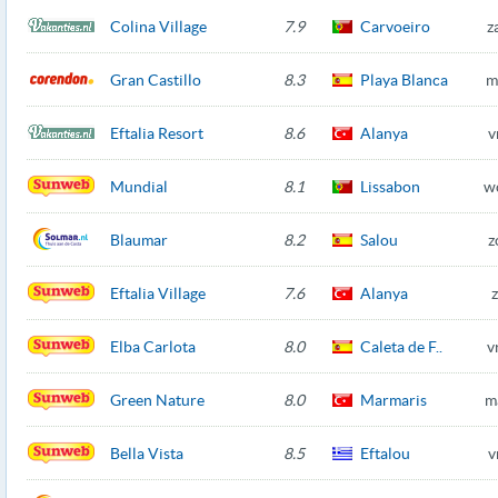
Colina Village
7.9
Carvoeiro
z
Gran Castillo
8.3
Playa Blanca
m
Eftalia Resort
8.6
Alanya
v
Mundial
8.1
Lissabon
w
Blaumar
8.2
Salou
z
Eftalia Village
7.6
Alanya
Elba Carlota
8.0
Caleta de F..
v
Green Nature
8.0
Marmaris
m
Bella Vista
8.5
Eftalou
v