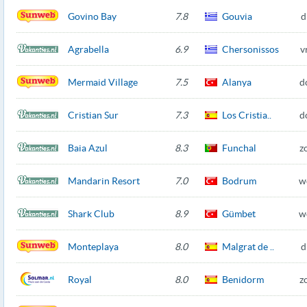
Govino Bay
7.8
Gouvia
d
Agrabella
6.9
Chersonissos
v
Mermaid Village
7.5
Alanya
d
Cristian Sur
7.3
Los Cristia..
d
Baia Azul
8.3
Funchal
z
Mandarin Resort
7.0
Bodrum
w
Shark Club
8.9
Gümbet
w
Monteplaya
8.0
Malgrat de ..
d
Royal
8.0
Benidorm
z