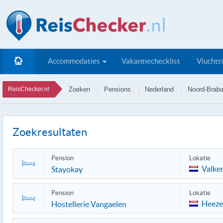
Accommodaties
Vakantiechecklist
Vluchtt
ReisChecker.nl
Zoeken
Pensions
Nederland
Noord-Braba
Zoekresultaten
Pension
Lokatie
Valke
Stayokay
Pension
Lokatie
Heeze
Hostellerie Vangaelen