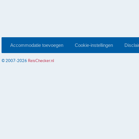
Accommodatie toevoegen
Cookie-instellingen
Discla
© 2007-2026
ReisChecker.nl