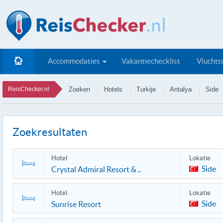
Accommodaties
Vakantiechecklist
Vluchtt
ReisChecker.nl
Zoeken
Hotels
Turkije
Antalya
Side
Zoekresultaten
Hotel
Lokatie
Side
Crystal Admiral Resort & ..
Hotel
Lokatie
Side
Sunrise Resort