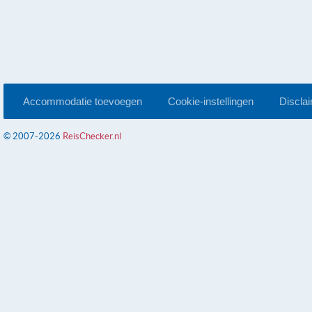
Accommodatie toevoegen
Cookie-instellingen
Discla
© 2007-2026
ReisChecker.nl