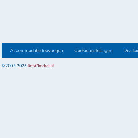
Accommodatie toevoegen
Cookie-instellingen
Discla
© 2007-2026
ReisChecker.nl