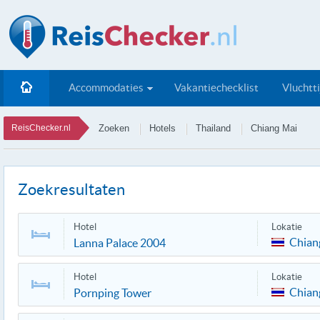
Accommodaties
Vakantiechecklist
Vluchtt
ReisChecker.nl
Zoeken
Hotels
Thailand
Chiang Mai
Zoekresultaten
Hotel
Lokatie
Chian
Lanna Palace 2004
Hotel
Lokatie
Chian
Pornping Tower