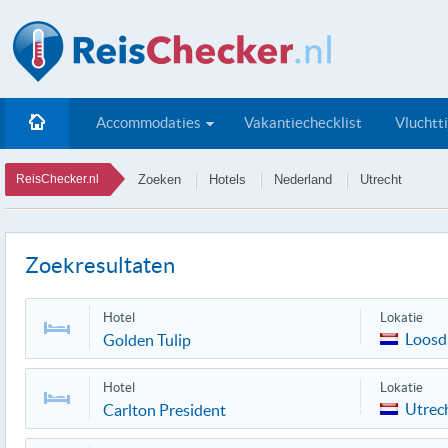
Accommodaties
Vakantiechecklist
Vluchtt
ReisChecker.nl
Zoeken
Hotels
Nederland
Utrecht
Zoekresultaten
Hotel
Lokatie
Loosd
Golden Tulip
Hotel
Lokatie
Utrec
Carlton President