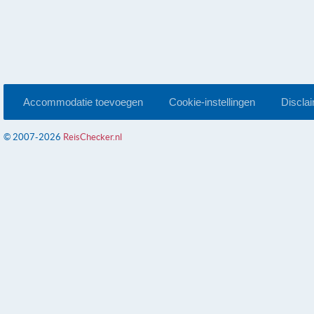
Accommodatie toevoegen
Cookie-instellingen
Discla
© 2007-2026
ReisChecker.nl