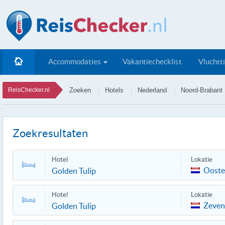
Accommodaties
Vakantiechecklist
Vluchtt
ReisChecker.nl
Zoeken
Hotels
Nederland
Noord-Brabant
Zoekresultaten
Hotel
Lokatie
Ooste
Golden Tulip
Hotel
Lokatie
Zeven
Golden Tulip