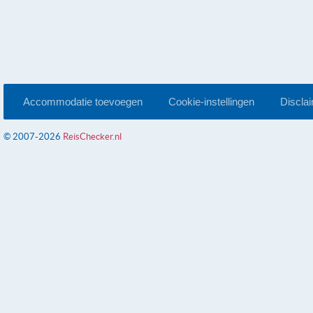
Accommodatie toevoegen
Cookie-instellingen
Discla
© 2007-2026
ReisChecker.nl