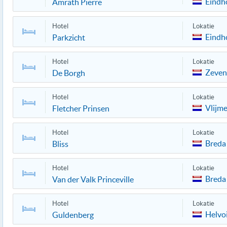
Eindh
Amrâth Pierre
Hotel
Lokatie
Eindh
Parkzicht
Hotel
Lokatie
Zeven
De Borgh
Hotel
Lokatie
Vlijm
Fletcher Prinsen
Hotel
Lokatie
Breda
Bliss
Hotel
Lokatie
Breda
Van der Valk Princeville
Hotel
Lokatie
Helvoi
Guldenberg