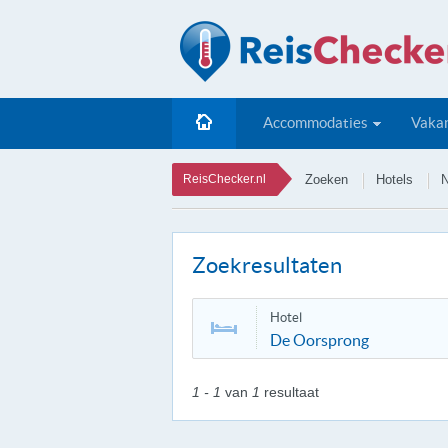
Accommodaties
Vakan
ReisChecker.nl
Zoeken
Hotels
N
Zoekresultaten
Hotel
De Oorsprong
1 - 1
van
1
resultaat