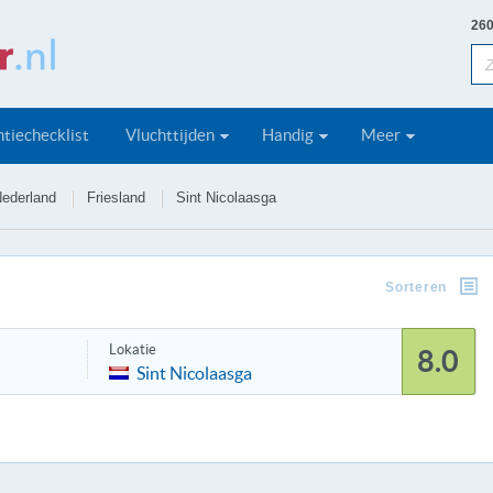
260
tiechecklist
Vluchttijden
Handig
Meer
ederland
Friesland
Sint Nicolaasga
Sorteren
Lokatie
8.0
Sint Nicolaasga