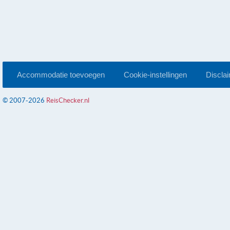
Accommodatie toevoegen
Cookie-instellingen
Discla
© 2007-2026
ReisChecker.nl