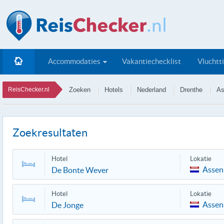
Accommodaties
Vakantiechecklist
Vluchtt
ReisChecker.nl
Zoeken
Hotels
Nederland
Drenthe
As
Zoekresultaten
Hotel
Lokatie
Assen
De Bonte Wever
Hotel
Lokatie
Assen
De Jonge