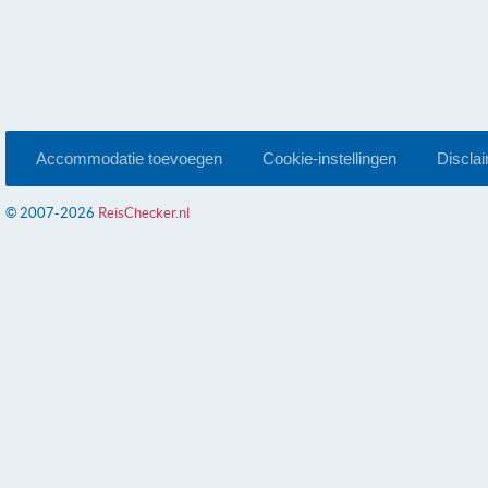
Accommodatie toevoegen
Cookie-instellingen
Discla
© 2007-2026
ReisChecker.nl