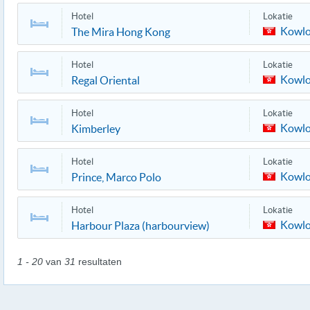
Hotel
Lokatie
Kowl
The Mira Hong Kong
Hotel
Lokatie
Kowl
Regal Oriental
Hotel
Lokatie
Kowl
Kimberley
Hotel
Lokatie
Kowl
Prince, Marco Polo
Hotel
Lokatie
Kowl
Harbour Plaza (harbourview)
1 - 20
van
31
resultaten