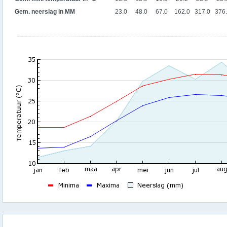
Gem. neerslag in MM
23.0
48.0
67.0
162.0
317.0
376