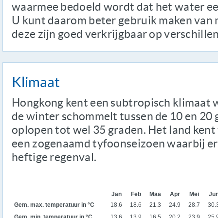
waarmee bedoeld wordt dat het water een
U kunt daarom beter gebruik maken van m
deze zijn goed verkrijgbaar op verschille
Klimaat
Hongkong kent een subtropisch klimaat w
de winter schommelt tussen de 10 en 20 
oplopen tot wel 35 graden. Het land ken
een zogenaamd tyfoonseizoen waarbij er 
heftige regenval.
Jan
Feb
Maa
Apr
Mei
Ju
Gem. max. temperatuur in °C
18.6
18.6
21.3
24.9
28.7
30.
Gem. min. temperatuur in °C
13.6
13.9
16.5
20.2
23.9
25.