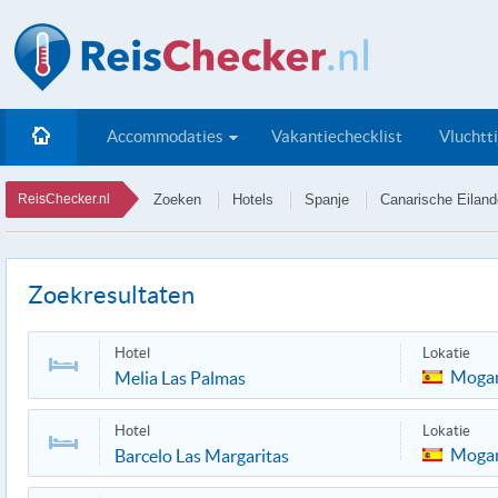
Accommodaties
Vakantiechecklist
Vluchtt
ReisChecker.nl
Zoeken
Hotels
Spanje
Canarische Eilan
Zoekresultaten
Hotel
Lokatie
Moga
Melia Las Palmas
Hotel
Lokatie
Moga
Barcelo Las Margaritas