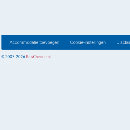
Accommodatie toevoegen
Cookie-instellingen
Discla
© 2007-2026
ReisChecker.nl