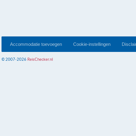
Accommodatie toevoegen
Cookie-instellingen
Discla
© 2007-2026
ReisChecker.nl