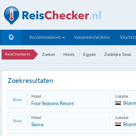
Accommodaties
Vakantiechecklist
Vluchtt
ReisChecker.nl
Zoeken
Hotels
Egypte
Zuidelijke Sinaï
Zoekresultaten
Hotel
Lokatie
Sharm
Four Seasons Resort
Hotel
Lokatie
Sharm
Sierra