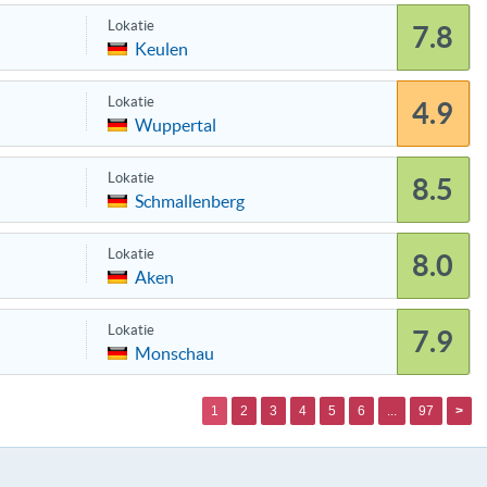
Lokatie
7.8
Keulen
Lokatie
4.9
Wuppertal
Lokatie
8.5
Schmallenberg
Lokatie
8.0
Aken
Lokatie
7.9
Monschau
1
2
3
4
5
6
...
97
>