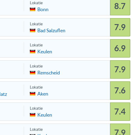
Lokatie
8.7
Bonn
Lokatie
7.9
Bad Salzuflen
Lokatie
6.9
Keulen
Lokatie
7.9
Remscheid
Lokatie
7.6
Aken
atz
Lokatie
7.4
Keulen
Lokatie
7.9