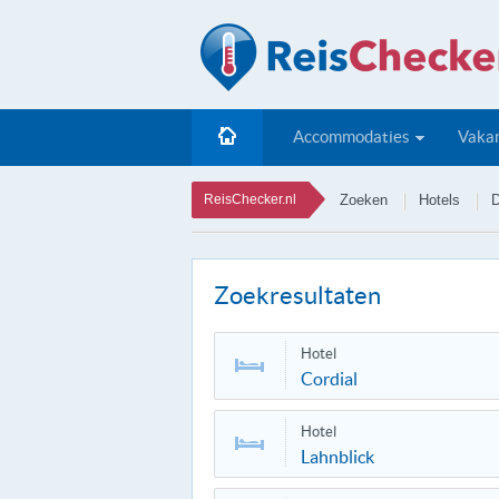
Accommodaties
Vakan
ReisChecker.nl
Zoeken
Hotels
D
Zoekresultaten
Hotel
Cordial
Hotel
Lahnblick