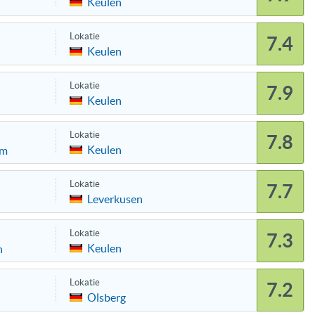
Keulen
Lokatie
7.4
Keulen
Lokatie
7.9
Keulen
Lokatie
7.8
Keulen
om
Lokatie
7.7
Leverkusen
Lokatie
7.3
Keulen
n
Lokatie
7.2
Olsberg