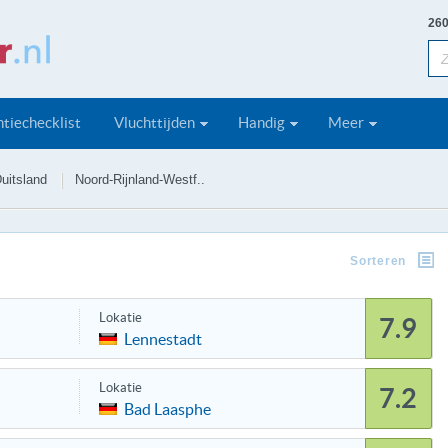
260
tiechecklist
Vluchttijden
Handig
Meer
uitsland
Noord-Rijnland-Westf..
Sorteren
Lokatie
7.9
Lennestadt
Lokatie
7.2
Bad Laasphe