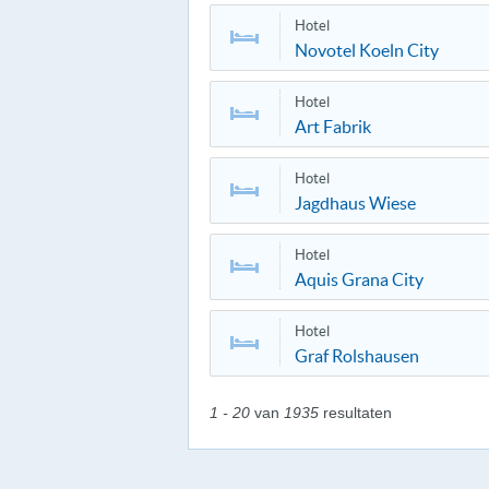
Hotel
Novotel Koeln City
Hotel
Art Fabrik
Hotel
Jagdhaus Wiese
Hotel
Aquis Grana City
Hotel
Graf Rolshausen
1 - 20
van
1935
resultaten