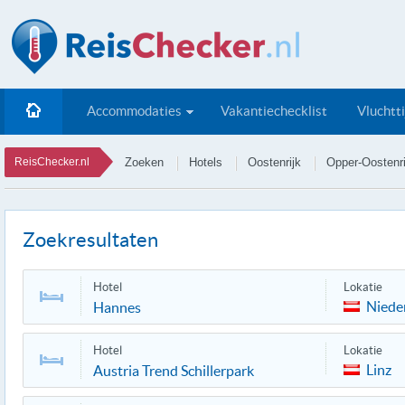
Accommodaties
Vakantiechecklist
Vluchtt
ReisChecker.nl
Zoeken
Hotels
Oostenrijk
Opper-Oostenri
Zoekresultaten
Hotel
Lokatie
Niede
Hannes
Hotel
Lokatie
Linz
Austria Trend Schillerpark