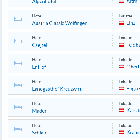
Altm
Alpenhotel
Hotel
Lokatie
Linz
Austria Classic Wolfinger
Hotel
Lokatie
Feldb
Csejtei
Hotel
Lokatie
Obert
Er Hof
Hotel
Lokatie
Enger
Landgasthof Kreuzwirt
Hotel
Lokatie
Katsd
Mader
Hotel
Lokatie
Krem
Schlair