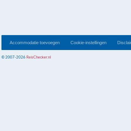
Accommodatie toevoegen
Cookie-instellingen
Discla
© 2007-2026
ReisChecker.nl