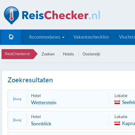
Accommodaties
Vakantiechecklist
Vluchtt
ReisChecker.nl
Zoeken
Hotels
Oostenrijk
Zoekresultaten
Hotel
Lokatie
Seefel
Wetterstein
Hotel
Lokatie
Kapr
Sonnblick