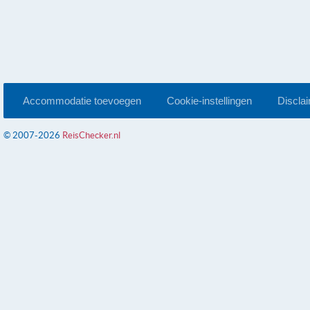
Accommodatie toevoegen
Cookie-instellingen
Discla
© 2007-2026
ReisChecker.nl