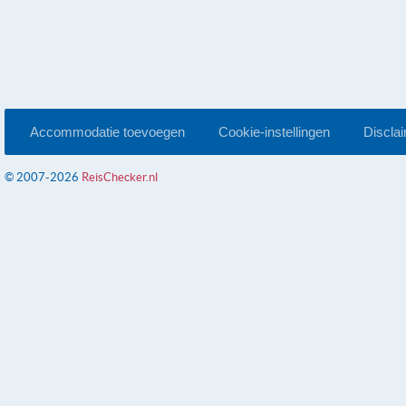
Accommodatie toevoegen
Cookie-instellingen
Discla
© 2007-2026
ReisChecker.nl