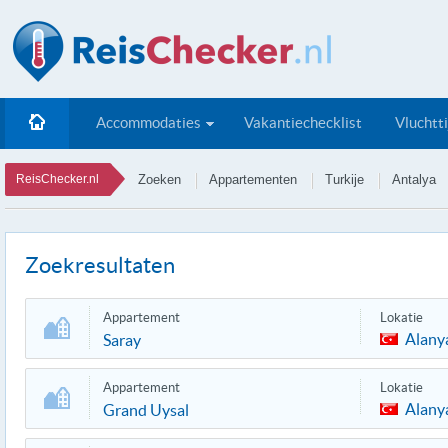
Accommodaties
Vakantiechecklist
Vluchtt
ReisChecker.nl
Zoeken
Appartementen
Turkije
Antalya
Zoekresultaten
Appartement
Lokatie
Alany
Saray
Appartement
Lokatie
Alany
Grand Uysal