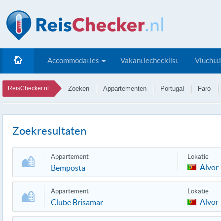
Accommodaties
Vakantiechecklist
Vluchtt
ReisChecker.nl
Zoeken
Appartementen
Portugal
Faro
Zoekresultaten
Appartement
Lokatie
Alvor
Bemposta
Appartement
Lokatie
Alvor
Clube Brisamar