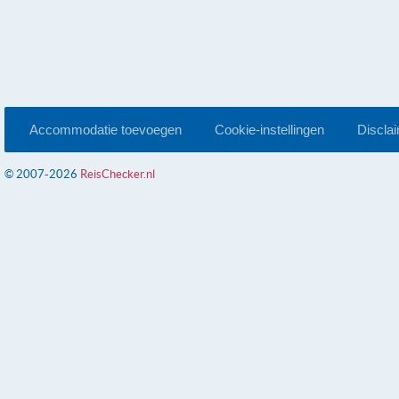
Accommodatie toevoegen
Cookie-instellingen
Discla
© 2007-2026
ReisChecker.nl