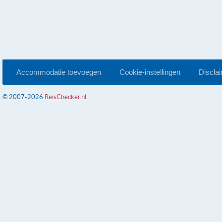
Accommodatie toevoegen
Cookie-instellingen
Discla
© 2007-2026
ReisChecker.nl