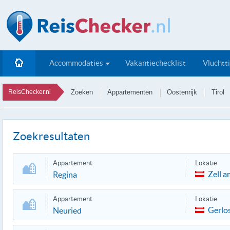
Accommodaties
Vakantiechecklist
Vluchtt
ReisChecker.nl
Zoeken
Appartementen
Oostenrijk
Tirol
Zoekresultaten
Appartement
Lokatie
Zell a
Regina
Appartement
Lokatie
Gerlo
Neuried