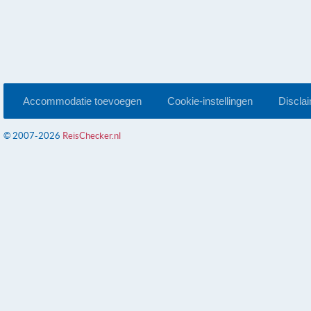
Accommodatie toevoegen
Cookie-instellingen
Discla
© 2007-2026
ReisChecker.nl