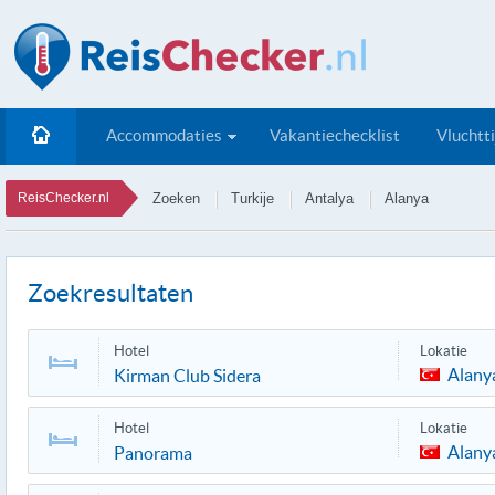
Accommodaties
Vakantiechecklist
Vluchtt
ReisChecker.nl
Zoeken
Turkije
Antalya
Alanya
Zoekresultaten
Hotel
Lokatie
Alany
Kirman Club Sidera
Hotel
Lokatie
Alany
Panorama