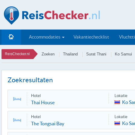
Accommodaties
Vakantiechecklist
Vluchtt
ReisChecker.nl
Zoeken
Thailand
Surat Thani
Ko Samui
Zoekresultaten
Hotel
Lokatie
Ko Sa
Thai House
Hotel
Lokatie
Ko Sa
The Tongsai Bay