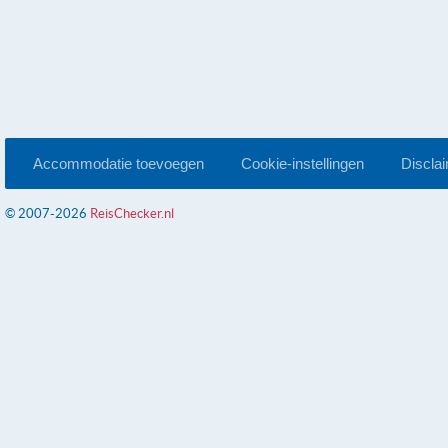
Accommodatie toevoegen
Cookie-instellingen
Discla
© 2007-2026
ReisChecker.nl