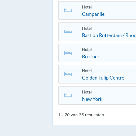
Hotel
Campanile
Hotel
Bastion Rotterdam / Rho
Hotel
Breitner
Hotel
Golden Tulip Centre
Hotel
New York
1 - 20
van
73
resultaten