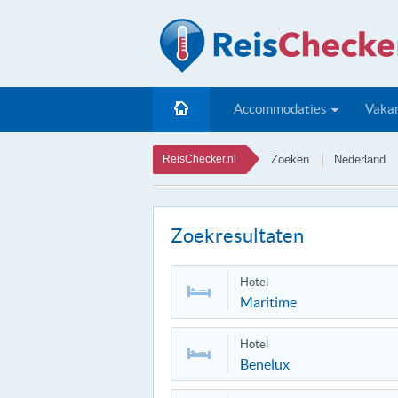
Accommodaties
Vakan
ReisChecker.nl
Zoeken
Nederland
Zoekresultaten
Hotel
Maritime
Hotel
Benelux