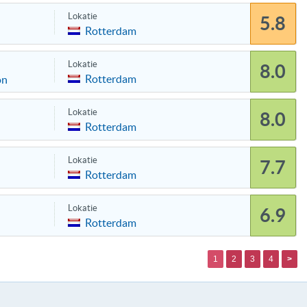
Lokatie
5.8
Rotterdam
Lokatie
8.0
Rotterdam
on
Lokatie
8.0
Rotterdam
Lokatie
7.7
Rotterdam
Lokatie
6.9
Rotterdam
1
2
3
4
>