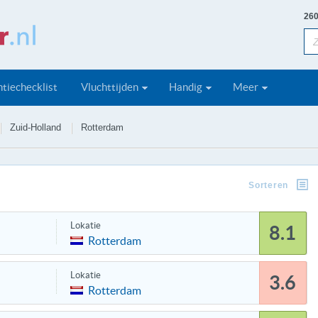
260
tiechecklist
Vluchttijden
Handig
Meer
Zuid-Holland
Rotterdam
Sorteren
Lokatie
8.1
Rotterdam
Lokatie
3.6
Rotterdam