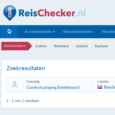
Accommodaties
Vakantiechecklist
Vluchtt
ReisChecker.nl
Zoeken
Nederland
Zeeland
Baarland
Zoekresultaten
Camping
Lokatie
Baarl
Comfortcamping Scheldeoord
1 - 1
van
1
resultaat