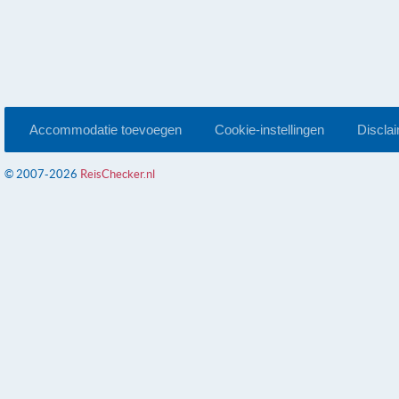
Accommodatie toevoegen
Cookie-instellingen
Discla
© 2007-2026
ReisChecker.nl