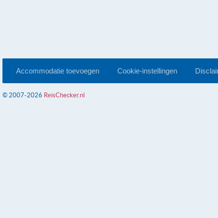
Accommodatie toevoegen
Cookie-instellingen
Discla
© 2007-2026
ReisChecker.nl