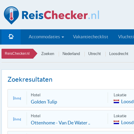
Accommodaties
Vakantiechecklist
Vluchtt
ReisChecker.nl
Zoeken
Nederland
Utrecht
Loosdrecht
Zoekresultaten
Hotel
Lokatie
Loosd
Golden Tulip
Hotel
Lokatie
Loosd
Ottenhome - Van De Water ..