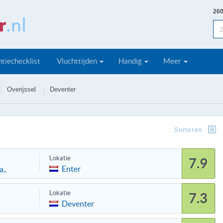
260
tiechecklist
Vluchttijden
Handig
Meer
Overijssel
Deventer
Sorteren
Lokatie
7.9
Enter
..
Lokatie
7.3
Deventer