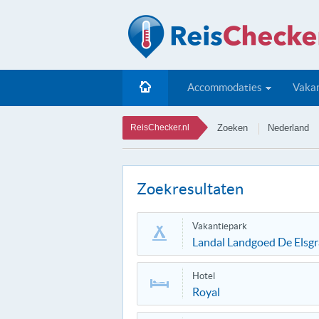
Accommodaties
Vakan
ReisChecker.nl
Zoeken
Nederland
Zoekresultaten
Vakantiepark
Landal Landgoed De Elsgra
Hotel
Royal