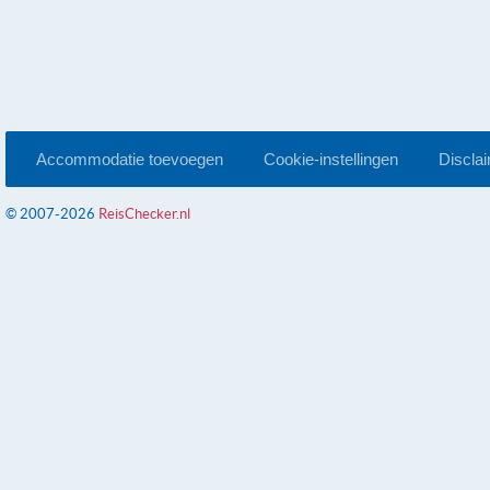
Accommodatie toevoegen
Cookie-instellingen
Discla
© 2007-2026
ReisChecker.nl