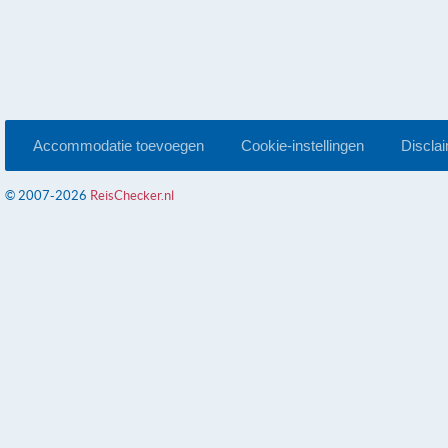
Accommodatie toevoegen
Cookie-instellingen
Discla
© 2007-2026
ReisChecker.nl