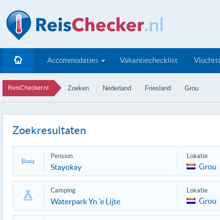
Accommodaties
Vakantiechecklist
Vluchtt
ReisChecker.nl
Zoeken
Nederland
Friesland
Grou
Zoekresultaten
Pension
Lokatie
Grou
Stayokay
Camping
Lokatie
Grou
Waterpark Yn 'e Lijte