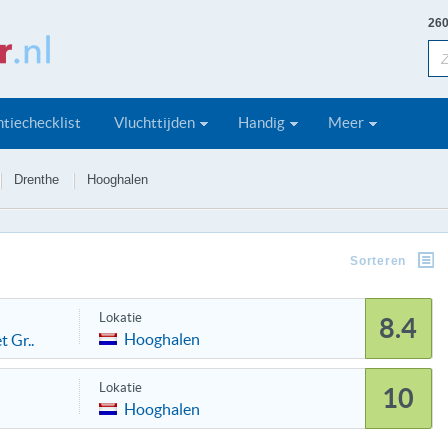
260
tiechecklist
Vluchttijden
Handig
Meer
Drenthe
Hooghalen
Sorteren
Lokatie
8.4
Hooghalen
 Gr..
Lokatie
10
Hooghalen