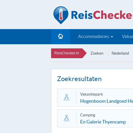
Accommodaties
Vakan
ReisChecker.nl
Zoeken
Nederland
Zoekresultaten
Vakantiepark
Hogenboom Landgoed Het
Camping
En Galerie Thyencamp