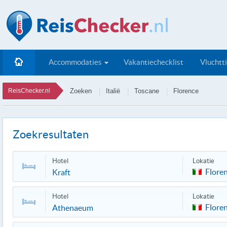
Accommodaties
Vakantiechecklist
Vluchtt
ReisChecker.nl
Zoeken
Italië
Toscane
Florence
Zoekresultaten
Hotel
Lokatie
Flore
Kraft
Hotel
Lokatie
Flore
Athenaeum