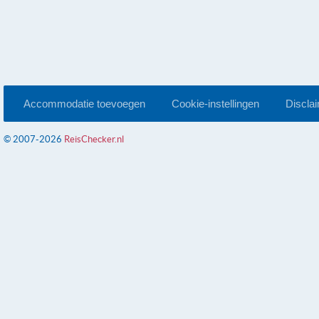
Accommodatie toevoegen
Cookie-instellingen
Discla
© 2007-2026
ReisChecker.nl