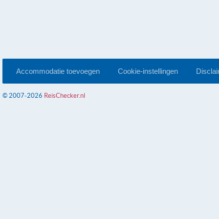
Accommodatie toevoegen
Cookie-instellingen
Discla
© 2007-2026
ReisChecker.nl