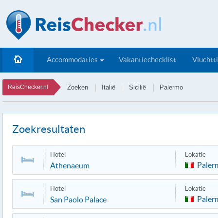
Accommodaties
Vakantiechecklist
Vluchtt
ReisChecker.nl
Zoeken
Italië
Sicilië
Palermo
Zoekresultaten
Hotel
Lokatie
Paler
Athenaeum
Hotel
Lokatie
Paler
San Paolo Palace