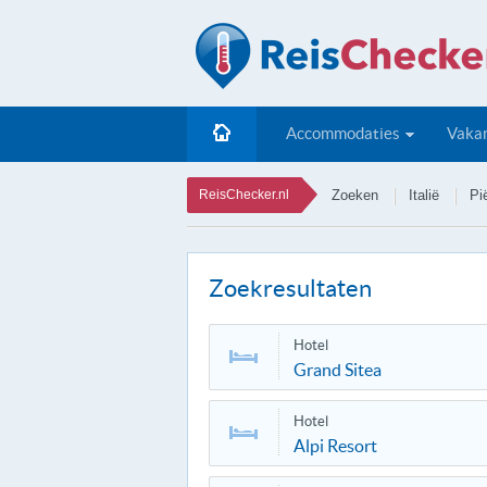
Accommodaties
Vakan
ReisChecker.nl
Zoeken
Italië
Pi
Zoekresultaten
Hotel
Grand Sitea
Hotel
Alpi Resort