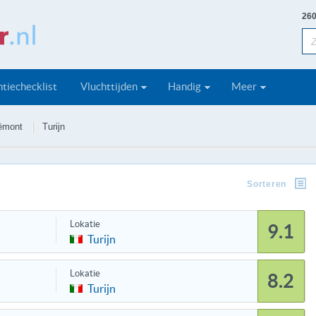
260
tiechecklist
Vluchttijden
Handig
Meer
ëmont
Turijn
Sorteren
Lokatie
9.1
Turijn
Lokatie
8.2
Turijn