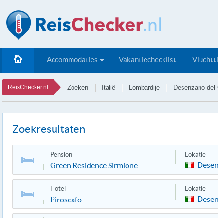
Accommodaties
Vakantiechecklist
Vluchtt
ReisChecker.nl
Zoeken
Italië
Lombardije
Desenzano del
Zoekresultaten
Pension
Lokatie
Desen
Green Residence Sirmione
Hotel
Lokatie
Desen
Piroscafo