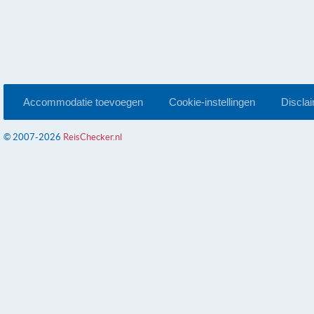
Accommodatie toevoegen
Cookie-instellingen
Discla
© 2007-2026
ReisChecker.nl