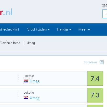
260
tiechecklist
Vluchttijden
Handig
Meer
Provincie Istrië
Umag
Sorteren
Lokatie
7.4
Umag
Lokatie
7.3
Umag