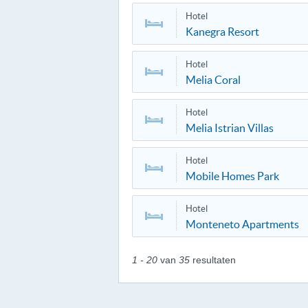
Hotel
Kanegra Resort
Hotel
Melia Coral
Hotel
Melia Istrian Villas
Hotel
Mobile Homes Park
Hotel
Monteneto Apartments
1 - 20
van
35
resultaten