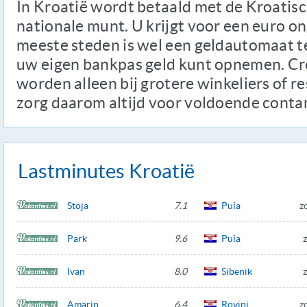
In Kroatië wordt betaald met de Kroatis
nationale munt. U krijgt voor een euro on
meeste steden is wel een geldautomaat t
uw eigen bankpas geld kunt opnemen. Cr
worden alleen bij grotere winkeliers of 
zorg daarom altijd voor voldoende contan
Lastminutes Kroatië
Stoja
7.1
Pula
z
Park
9.6
Pula
z
Ivan
8.0
Sibenik
z
Amarin
6.4
Rovinj
z