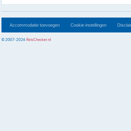
Accommodatie toevoegen
Cookie-instellingen
Discla
© 2007-2026
ReisChecker.nl