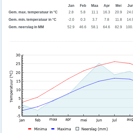
Jan
Feb
Maa
Apr
Mei
Ju
Gem. max. temperatuur in °C
2.8
5.8
11.1
16.3
20.9
24.
Gem. min. temperatuur in °C
-2.0
0.3
3.7
7.8
11.8
14.
Gem. neerslag in MM
52.9
46.6
58.1
64.6
82.9
100