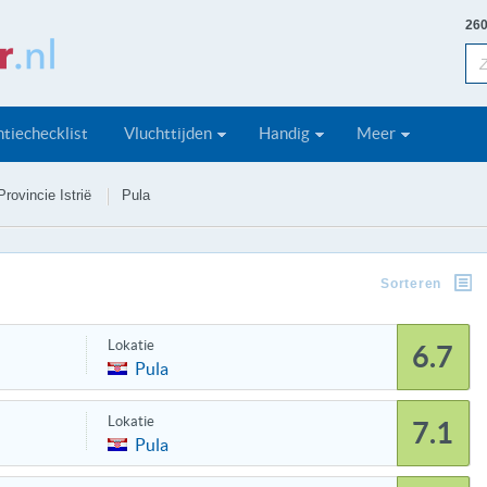
260
tiechecklist
Vluchttijden
Handig
Meer
Provincie Istrië
Pula
Sorteren
Lokatie
6.7
Pula
Lokatie
7.1
Pula