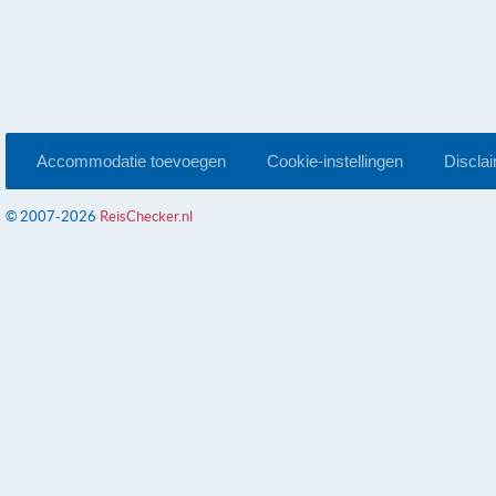
Accommodatie toevoegen
Cookie-instellingen
Discla
© 2007-2026
ReisChecker.nl