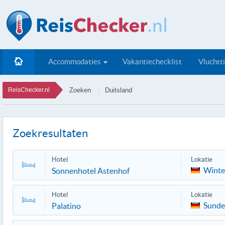
Accommodaties
Vakantiechecklist
Vluchtt
ReisChecker.nl
Zoeken
Duitsland
Zoekresultaten
Hotel
Lokatie
Winte
Sonnenhotel Astenhof
Hotel
Lokatie
Sunde
Palatino