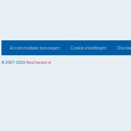
Accommodatie toevoegen
Cookie-instellingen
Discla
© 2007-2026
ReisChecker.nl