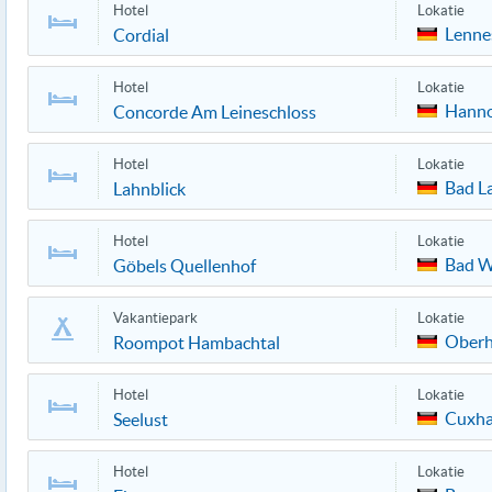
Hotel
Lokatie
Lenne
Cordial
Hotel
Lokatie
Hann
Concorde Am Leineschloss
Hotel
Lokatie
Bad L
Lahnblick
Hotel
Lokatie
Bad W
Göbels Quellenhof
Vakantiepark
Lokatie
Ober
Roompot Hambachtal
Hotel
Lokatie
Cuxh
Seelust
Hotel
Lokatie