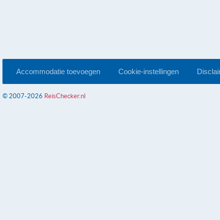
Accommodatie toevoegen
Cookie-instellingen
Discla
© 2007-2026
ReisChecker.nl