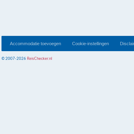
Accommodatie toevoegen
Cookie-instellingen
Discla
© 2007-2026
ReisChecker.nl