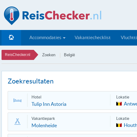
Accommodaties
Vakantiechecklist
Vluchtt
ReisChecker.nl
Zoeken
België
Zoekresultaten
Hotel
Lokatie
Antw
Tulip Inn Astoria
Vakantiepark
Lokatie
Houth
Molenheide