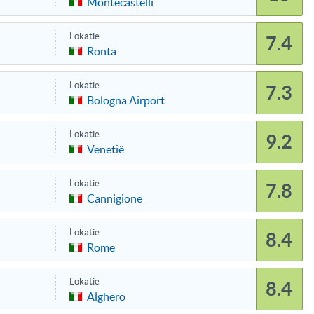
Montecastelli
Lokatie
7.4
Ronta
Lokatie
7.3
Bologna Airport
Lokatie
9.2
Venetië
Lokatie
7.8
Cannigione
Lokatie
8.4
Rome
Lokatie
8.4
Alghero