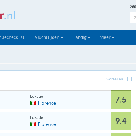
260
tiechecklist
Vluchttijden
Handig
Meer
Sorteren
Lokatie
7.5
Florence
Lokatie
9.4
Florence