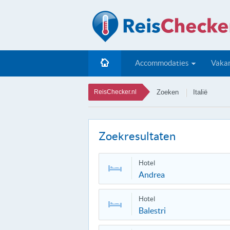
Accommodaties
Vakan
ReisChecker.nl
Zoeken
Italië
Zoekresultaten
Hotel
Andrea
Hotel
Balestri