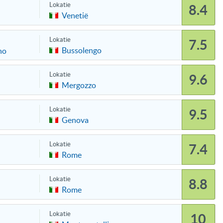
Lokatie
8.4
Venetië
Lokatie
7.5
Bussolengo
no
Lokatie
9.6
Mergozzo
Lokatie
9.5
Genova
Lokatie
7.4
Rome
Lokatie
8.8
Rome
Lokatie
10