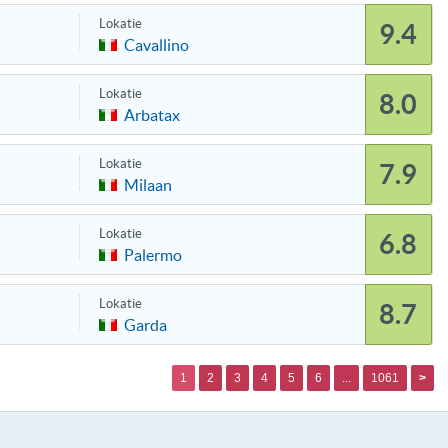
Lokatie
9.4
Cavallino
Lokatie
8.0
Arbatax
Lokatie
7.9
Milaan
Lokatie
6.8
Palermo
Lokatie
8.7
Garda
1
2
3
4
5
6
...
1061
>