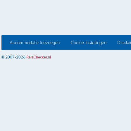
Accommodatie toevoegen
Cookie-instellingen
Discla
© 2007-2026
ReisChecker.nl