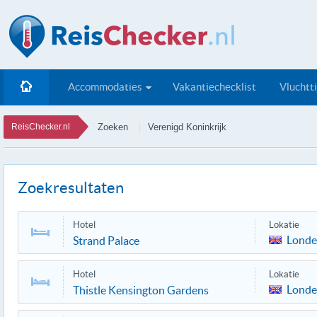
Accommodaties
Vakantiechecklist
Vluchtt
ReisChecker.nl
Zoeken
Verenigd Koninkrijk
Zoekresultaten
Hotel
Lokatie
Lond
Strand Palace
Hotel
Lokatie
Lond
Thistle Kensington Gardens