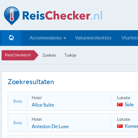
Accommodaties
Vakantiechecklist
Vluchtt
ReisChecker.nl
Zoeken
Turkije
Zoekresultaten
Hotel
Lokatie
Side
Alice Suite
Hotel
Lokatie
Keme
Antedon De Luxe