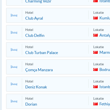
Istanb
Charming Vezir
Hotel
Lokatie
Kuml
Club Ayral
Hotel
Lokatie
Antal
Club Delfin
Hotel
Lokatie
Marma
Club Turban Palace
Hotel
Lokatie
Bodr
Çomça Manzara
Hotel
Lokatie
Istanb
Deniz Konak
Hotel
Lokatie
Fethi
Dorian