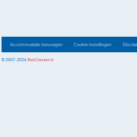
Accommodatie toevoegen
Cookie-instellingen
Discla
© 2007-2026
ReisChecker.nl