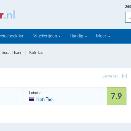
260
tiechecklist
Vluchttijden
Handig
Meer
Surat Thani
Koh Tao
Sorteren
Lokatie
7.9
Koh Tao