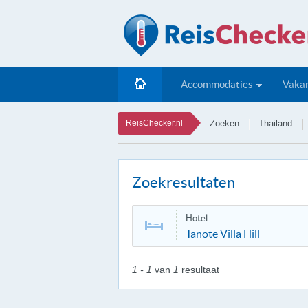
Accommodaties
Vakan
ReisChecker.nl
Zoeken
Thailand
Zoekresultaten
Hotel
Tanote Villa Hill
1 - 1
van
1
resultaat