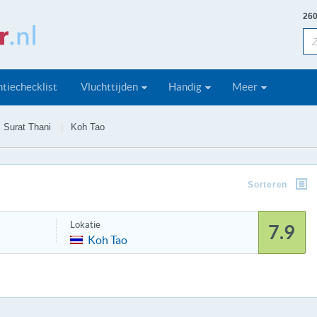
260
tiechecklist
Vluchttijden
Handig
Meer
Surat Thani
Koh Tao
Sorteren
Lokatie
7.9
Koh Tao