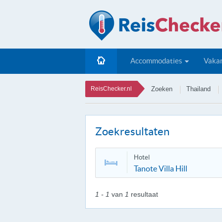
Accommodaties
Vakan
ReisChecker.nl
Zoeken
Thailand
Zoekresultaten
Hotel
Tanote Villa Hill
1 - 1
van
1
resultaat