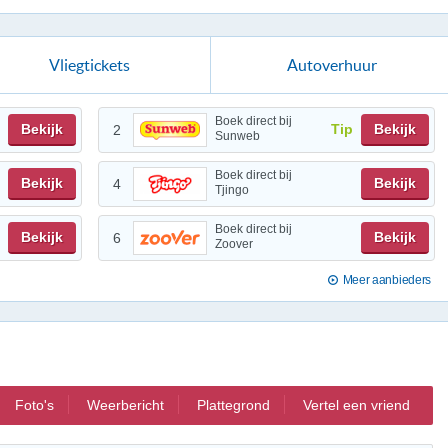
Vliegtickets
Autoverhuur
Boek direct bij
Bekijk
Tip
Bekijk
2
Sunweb
Boek direct bij
Bekijk
Bekijk
4
Tjingo
Boek direct bij
Bekijk
Bekijk
6
Zoover
Meer aanbieders
Foto's
Weerbericht
Plattegrond
Vertel een vriend