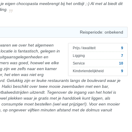
je eigen chocopasta meebrengt bij het ontbijt ;-) Al met al biedt dit
ding.
Reisperiode: onbekend
, waren we over het algemeen
Prijs / kwaliteit
9
 locatie is fantastisch, gelegen in
Ligging
7
d, uitgaansgelegenheden en
mers was goed, hoewel we elke
Service
10
g zijn we zelfs naar een kamer
Kindvriendelijkheid
9
, het eten was niet erg
d. Gelukkig zijn er leuke restaurants langs de boulevard waar je
n. Halici beschikt over twee mooie zwembaden met een bar,
etbalwedstrijden uitzendt. Tegenover de ingang van het hotel is
wel plekken waar je gratis met je handdoek kunt liggen, als
 consumptie moet bestellen (wel wat prijziger!). Voor een mooier
n, op ongeveer vijftien minuten afstand met de dolmus vanuit