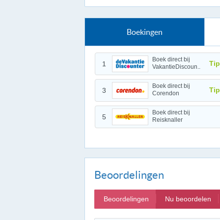
Boekingen
Boek direct bij
Tip
1
VakantieDiscoun..
Boek direct bij
Tip
3
Corendon
Boek direct bij
5
Reisknaller
Beoordelingen
Beoordelingen
Nu beoordelen