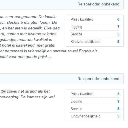
Reisperiode: onbekend
 was zeer aangenaam. De locatie
Prijs / kwaliteit
6
ect, slechts 5 minuten lopen. De
Ligging
7
en het eten is degelijk. Elke dag
erd, samen met diverse salades
Service
5
standje, maar de kwaliteit is
Kindvriendelijkheid
5
 hotel is uitstekend, met gratis
t personeel is vriendelijk en spreekt zowel Engels als
otel voor een goede prijs!
Reisperiode: onbekend
htbij zowel het strand als het
Prijs / kwaliteit
5
oevoeging! De kamers zijn wel
Ligging
9
Service
5
Kindvriendelijkheid
5