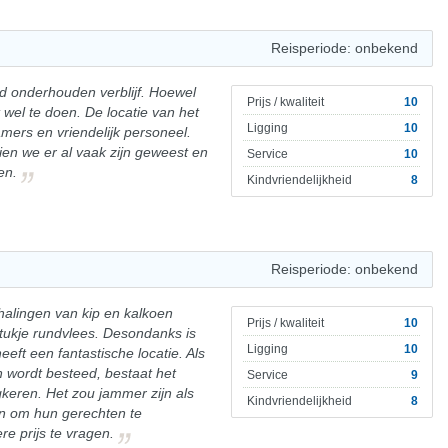
Reisperiode: onbekend
ed onderhouden verblijf. Hoewel
Prijs / kwaliteit
10
 wel te doen. De locatie van het
Ligging
10
mers en vriendelijk personeel.
ien we er al vaak zijn geweest en
Service
10
en.
Kindvriendelijkheid
8
Reisperiode: onbekend
rhalingen van kip en kalkoen
Prijs / kwaliteit
10
tukje rundvlees. Desondanks is
Ligging
10
eeft een fantastische locatie. Als
 wordt besteed, bestaat het
Service
9
ugkeren. Het zou jammer zijn als
Kindvriendelijkheid
8
en om hun gerechten te
e prijs te vragen.