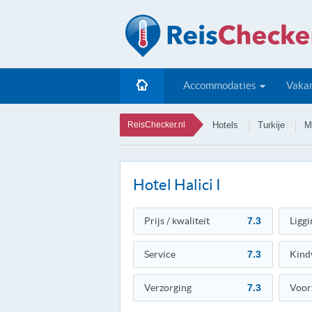
Accommodaties
Vakan
ReisChecker.nl
Hotels
Turkije
M
Hotel Halici I
Prijs / kwaliteit
7.3
Liggi
Service
7.3
Kind
Verzorging
7.3
Voor