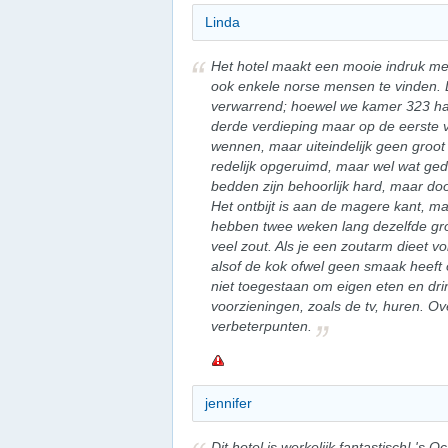
Linda
Het hotel maakt een mooie indruk met 
ook enkele norse mensen te vinden.
verwarrend; hoewel we kamer 323 had
derde verdieping maar op de eerste 
wennen, maar uiteindelijk geen groot
redelijk opgeruimd, maar wel wat ge
bedden zijn behoorlijk hard, maar do
Het ontbijt is aan de magere kant, m
hebben twee weken lang dezelfde gro
veel zout. Als je een zoutarm dieet vol
alsof de kok ofwel geen smaak heeft o
niet toegestaan om eigen eten en dr
voorzieningen, zoals de tv, huren. Ove
verbeterpunten.
jennifer
Dit hotel is werkelijk fantastisch! 's O