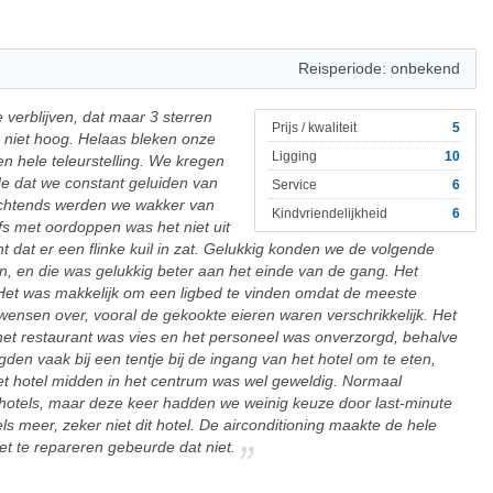
Reisperiode: onbekend
 verblijven, dat maar 3 sterren
Prijs / kwaliteit
5
 niet hoog. Helaas bleken onze
Ligging
10
n hele teleurstelling. We kregen
de dat we constant geluiden van
Service
6
Ochtends werden we wakker van
Kindvriendelijkheid
6
fs met oordoppen was het niet uit
 dat er een flinke kuil in zat. Gelukkig konden we de volgende
 en die was gelukkig beter aan het einde van de gang. Het
et was makkelijk om een ligbed te vinden omdat de meeste
te wensen over, vooral de gekookte eieren waren verschrikkelijk. Het
 het restaurant was vies en het personeel was onverzorgd, behalve
gden vaak bij een tentje bij de ingang van het hotel om te eten,
het hotel midden in het centrum was wel geweldig. Normaal
nhotels, maar deze keer hadden we weinig keuze door last-minute
s meer, zeker niet dit hotel. De airconditioning maakte de hele
t te repareren gebeurde dat niet.