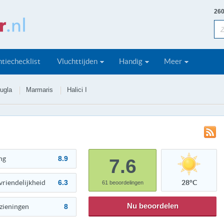
260
tiechecklist
Vluchttijden
Handig
Meer
ugla
Marmaris
Halici I
ng
8.9
7.6
vriendelijkheid
6.3
28°C
61
beoordelingen
Nu beoordelen
zieningen
8