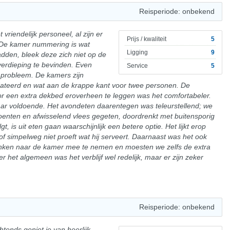
Reisperiode: onbekend
vriendelijk personeel, al zijn er
Prijs / kwaliteit
5
 De kamer nummering is wat
Ligging
9
den, bleek deze zich niet op de
verdieping te bevinden. Even
Service
5
 probleem. De kamers zijn
dateerd en wat aan de krappe kant voor twee personen. De
or een extra dekbed eroverheen te leggen was het comfortabeler.
aar voldoende. Het avondeten daarentegen was teleurstellend; we
enten en afwisselend vlees gegeten, doordrenkt met buitensporig
gt, is uit eten gaan waarschijnlijk een betere optie. Het lijkt erop
f simpelweg niet proeft wat hij serveert. Daarnaast was het ook
inken naar de kamer mee te nemen en moesten we zelfs de extra
r het algemeen was het verblijf wel redelijk, maar er zijn zeker
Reisperiode: onbekend
chtends geniet je van heerlijk