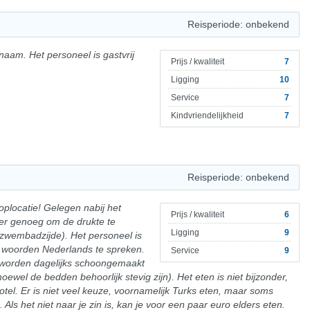
Reisperiode: onbekend
genaam. Het personeel is gastvrij
Prijs / kwaliteit
7
Ligging
10
Service
7
Kindvriendelijkheid
7
Reisperiode: onbekend
oplocatie! Gelegen nabij het
Prijs / kwaliteit
6
er genoeg om de drukte te
Ligging
9
 zwembadzijde). Het personeel is
ar woorden Nederlands te spreken.
Service
9
 worden dagelijks schoongemaakt
wel de bedden behoorlijk stevig zijn). Het eten is niet bijzonder,
tel. Er is niet veel keuze, voornamelijk Turks eten, maar soms
 Als het niet naar je zin is, kan je voor een paar euro elders eten.